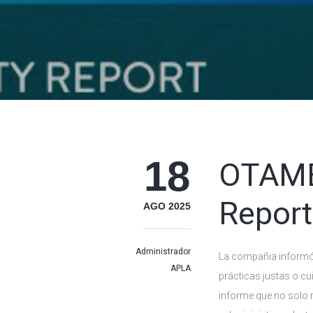
18
OTAME
Repor
AGO 2025
Administrador
La compañia informó
APLA
prácticas justas o c
informe que no solo 