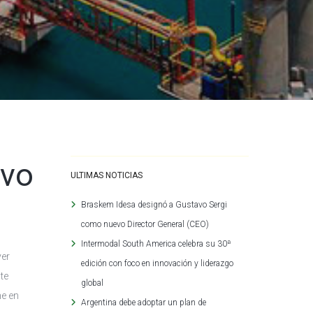
evo
ULTIMAS NOTICIAS
Braskem Idesa designó a Gustavo Sergi
como nuevo Director General (CEO)
Intermodal South America celebra su 30ª
ver
edición con foco en innovación y liderazgo
te
global
ne en
Argentina debe adoptar un plan de