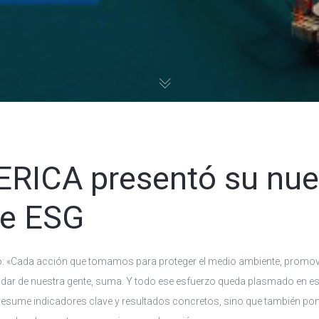
RICA presentó su nu
te ESG
: «Cada acción que tomamos para proteger el medio ambiente, promo
uidar de nuestra gente, suma. Y todo ese esfuerzo queda plasmado en es
resume indicadores clave y resultados concretos, sino que también po